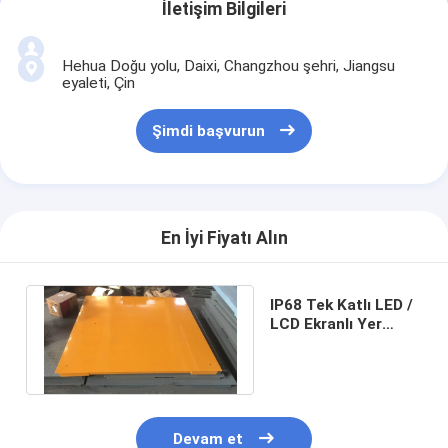
İletişim Bilgileri
Hehua Doğu yolu, Daixi, Changzhou şehri, Jiangsu
eyaleti, Çin
Şimdi başvurun
En İyi Fiyatı Alın
IP68 Tek Katlı LED /
LCD Ekranlı Yer
Tartı Kantarları
Devam et