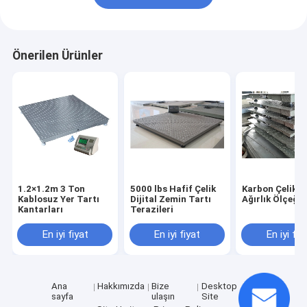
Önerilen Ürünler
1.2×1.2m 3 Ton
5000 lbs Hafif Çelik
Karbon Çelik 
Kablosuz Yer Tartı
Dijital Zemin Tartı
Ağırlık Ölçeği
Kantarları
Terazileri
En iyi fiyat
En iyi fiyat
En iyi fiy
Ana
Hakkımızda
Bize
Desktop
sayfa
ulaşın
Site