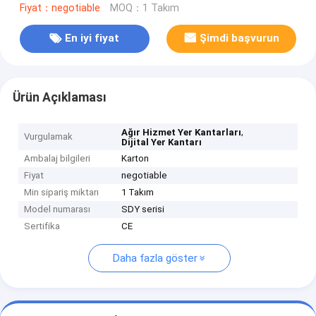
Fiyat：negotiable
MOQ：1 Takım
En iyi fiyat
Şimdi başvurun
Ürün Açıklaması
,
Ağır Hizmet Yer Kantarları
Vurgulamak
Dijital Yer Kantarı
Ambalaj bilgileri
Karton
Fiyat
negotiable
Min sipariş miktarı
1 Takım
Model numarası
SDY serisi
Sertifika
CE
Daha fazla göster