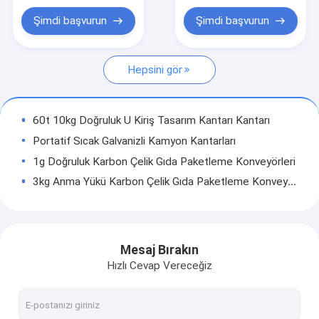
Elektronik Terazi Kantarı
Şimdi başvurun
Şimdi başvurun
Dijital Vinç Kantarı
Hepsini gör
Portatif Aks Kantarları
Yük Hücresini Tartma
60t 10kg Doğruluk U Kiriş Tasarım Kantarı Kantarı
Kablosuz Yük Hücresi
Portatif Sıcak Galvanizli Kamyon Kantarları
1g Doğruluk Karbon Çelik Gıda Paketleme Konveyörleri
Dijital Ağırlık Göstergesi
3kg Anma Yükü Karbon Çelik Gıda Paketleme Konveyörleri
Tartı Parçaları
Anti Rust 20t 50kg Doğruluk Taşınabilir Kamyon Tartı Kantarları
Korozyona Dirençli 3×18m 100t Kamyon Kantarı Kantarı
Q235 Çelik 3×24m 200 Tonluk Kamyon Kantarları
Mesaj Bırakın
1.5t 2t 3t Karbon Çelik El Transpalet Kantarları
Hızlı Cevap Vereceğiz
2t Ağır Hizmet Tipi Karbon Çelik Transpalet Kantarları
U Tipi 1.5 Tonluk El Transpalet Kantarları