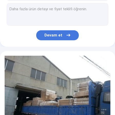
Karbon Çelik 1.5 Tonluk Dijital El Transpalet Kantarları
2 Ton Toz Boyalı Çelik Elektronik Transpalet Tartı Kantarları
Ağırlık Ölçeği ile Toz Boyalı Çelik El Kumandalı Transpalet
El Frenli Ağır Hizmet Hafif Çelik Transpalet Kantarları
304 Paslanmaz Çelik U Tipi Elektrikli Transpalet Kantarları
Devam et
2000kg Kapasite 1kg Okunabilirlik El Palet Kriko Ağırlık Ölçeği
Depo için Yağmur Geçirmez 3 Ton Palet Ağırlık Ölçeği
Aşırı Yük Koruması Dijital Fiyat Hesaplama Tartı Makinesi
Nem Korumalı Yüksek Doğruluklu Dijital Tartı
Mini Akıllı Elektronik Mutfak Gıda Tartı Terazileri