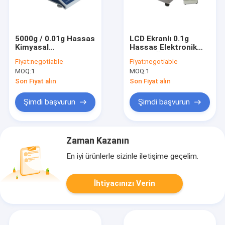
5000g / 0.01g Hassas
LCD Ekranlı 0.1g
Kimyasal
Hassas Elektronik
Laboratuvar Terazisi
Terazi Ölçeği
Fiyat:
negotiable
Fiyat:
negotiable
MOQ:
1
MOQ:
1
Son Fiyat alın
Son Fiyat alın
Şimdi başvurun
Şimdi başvurun
Zaman Kazanın
En iyi ürünlerle sizinle iletişime geçelim.
İhtiyacınızı Verin