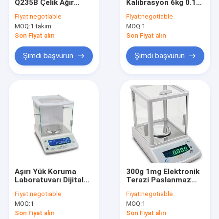
Q235B Çelik Ağır
Kalibrasyon 6kg 0.1g
Fabrika turu
Hizmet Kantarı
Elektronik Terazi
Fiyat:
negotiable
Fiyat:
negotiable
Terazisi
MOQ:
1 takım
MOQ:
1
Kalite kontrol
Son Fiyat alın
Son Fiyat alın
Bizimle iletişime geçin
Şimdi başvurun
Şimdi başvurun
Bir teklif isteği
Yer Tartı Kantarı
Tezgah Tartı Kantarı
Kamyon Tartı Kantarı
Aşırı Yük Koruma
300g 1mg Elektronik
Laboratuvarı Dijital
Terazi Paslanmaz
Dijital Tartı Kantarı
Terazi Kantarı
Çelik Tabaklı
Fiyat:
negotiable
Fiyat:
negotiable
Transpalet Kantarları
MOQ:
1
MOQ:
1
Son Fiyat alın
Son Fiyat alın