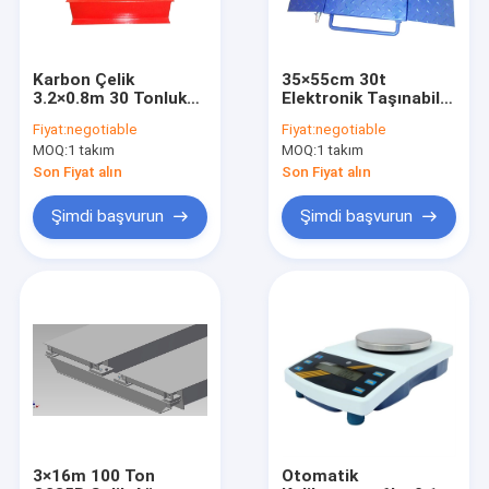
Karbon Çelik
35×55cm 30t
3.2×0.8m 30 Tonluk
Elektronik Taşınabilir
Kamyon Kantarları
Aks Tartı Kantarları
Fiyat:
negotiable
Fiyat:
negotiable
MOQ:
1 takım
MOQ:
1 takım
Son Fiyat alın
Son Fiyat alın
Şimdi başvurun
Şimdi başvurun
Ev
Ürün:% s
Hakkımızda
3×16m 100 Ton
Otomatik