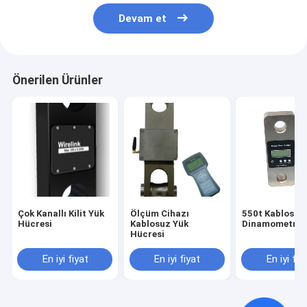
Devam et
Önerilen Ürünler
Çok Kanallı Kilit Yük
Ölçüm Cihazı
550t Kablosuz
Hücresi
Kablosuz Yük
Dinamometre
Hücresi
En iyi fiyat
En iyi fiyat
En iyi fiy