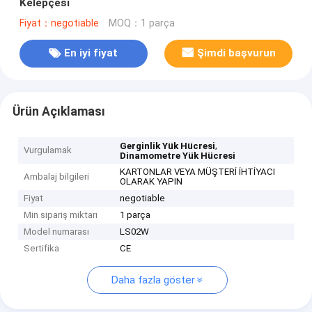
Kelepçesi
Fiyat：negotiable
MOQ：1 parça
En iyi fiyat
Şimdi başvurun
Ürün Açıklaması
,
Gerginlik Yük Hücresi
Vurgulamak
Dinamometre Yük Hücresi
KARTONLAR VEYA MÜŞTERİ İHTİYACI
Ambalaj bilgileri
OLARAK YAPIN
Fiyat
negotiable
Min sipariş miktarı
1 parça
Model numarası
LS02W
Sertifika
CE
Daha fazla göster