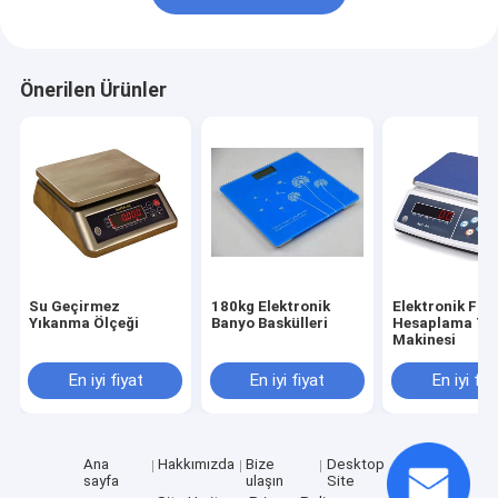
Önerilen Ürünler
Su Geçirmez
180kg Elektronik
Elektronik Fiya
Yıkanma Ölçeği
Banyo Baskülleri
Hesaplama Tar
Makinesi
En iyi fiyat
En iyi fiyat
En iyi fiy
Ana
Hakkımızda
Bize
Desktop
sayfa
ulaşın
Site