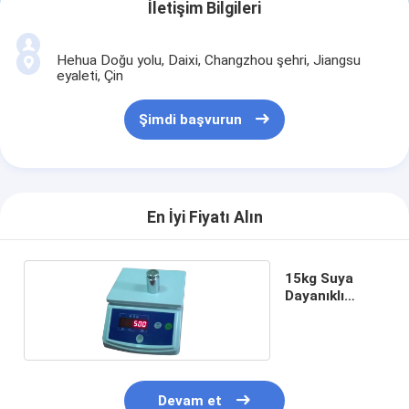
İletişim Bilgileri
Hehua Doğu yolu, Daixi, Changzhou şehri, Jiangsu
eyaleti, Çin
Şimdi başvurun
En İyi Fiyatı Alın
15kg Suya
Dayanıklı
Dijital Tartı
Devam et