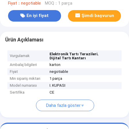
Fiyat：negotiable
MOQ：1 parça
En iyi fiyat
Şimdi başvurun
Ürün Açıklaması
,
Elektronik Tartı Terazileri
Vurgulamak
Dijital Tartı Kantarı
Ambalaj bilgileri
karton
Fiyat
negotiable
Min sipariş miktarı
1 parça
Model numarası
I. KUPASI
Sertifika
CE
Daha fazla göster