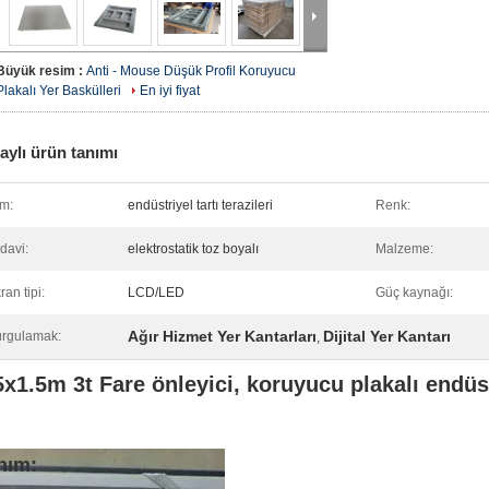
Büyük resim :
Anti - Mouse Düşük Profil Koruyucu
Plakalı Yer Baskülleri
En iyi fiyat
aylı ürün tanımı
im:
endüstriyel tartı terazileri
Renk:
davi:
elektrostatik toz boyalı
Malzeme:
ran tipi:
LCD/LED
Güç kaynağı:
Ağır Hizmet Yer Kantarları
Dijital Yer Kantarı
rgulamak:
,
5x1.5m 3t Fare önleyici, koruyucu plakalı endüst
nım: