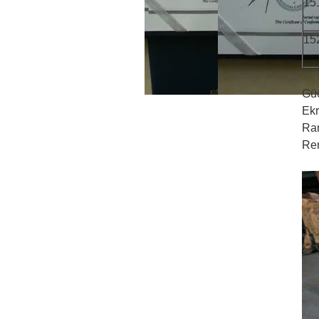
15
15
Güç
Ekr
Ram
Ren