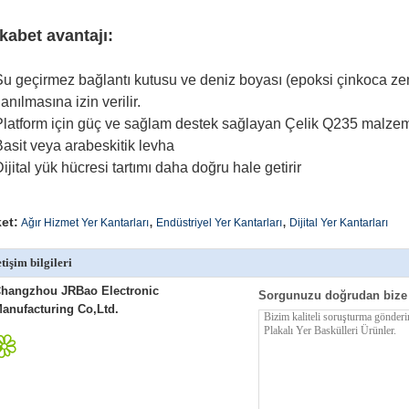
kabet avantajı:
Su geçirmez bağlantı kutusu ve deniz boyası (epoksi çinkoca zen
lanılmasına izin verilir.
Platform için güç ve sağlam destek sağlayan Çelik Q235 malzem
Basit veya arabeskitik levha
Dijital yük hücresi tartımı daha doğru hale getirir
,
,
ket:
Ağır Hizmet Yer Kantarları
Endüstriyel Yer Kantarları
Dijital Yer Kantarları
etişim bilgileri
hangzhou JRBao Electronic
Sorgunuzu doğrudan bize
anufacturing Co,Ltd.