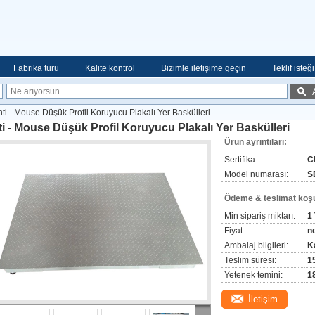
Fabrika turu
Kalite kontrol
Bizimle iletişime geçin
Teklif isteği
ti - Mouse Düşük Profil Koruyucu Plakalı Yer Baskülleri
i - Mouse Düşük Profil Koruyucu Plakalı Yer Baskülleri
Ürün ayrıntıları:
Sertifika:
C
Model numarası:
S
Ödeme & teslimat koşul
Min sipariş miktarı:
1
Fiyat:
n
Ambalaj bilgileri:
K
Teslim süresi:
1
Yetenek temini:
1
İletişim