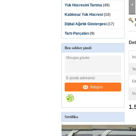
Yük Hücresini Tartma
(49)
Kablosuz Yük Hücresi
(10)
Dijital Ağırlık Göstergesi
(17)
Tartı Parçaları
(9)
Det
Ben sohbet şimdi
İs
Te
Ek
İletişim
Vu
1.
Sertifika
Ta