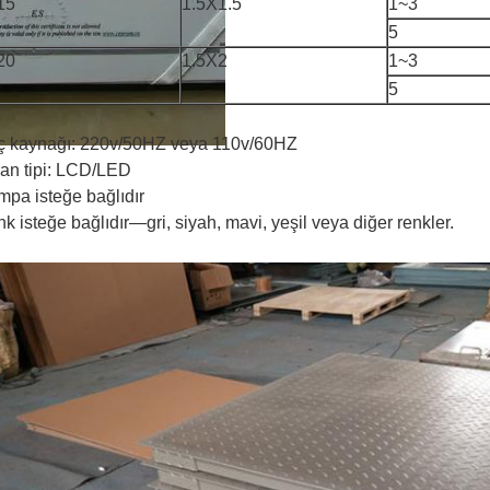
15
1.5X1.5
1~3
5
20
1.5X2
1~3
5
 kaynağı: 220v/50HZ veya 110v/60HZ
an tipi: LCD/LED
pa isteğe bağlıdır
k isteğe bağlıdır—gri, siyah, mavi, yeşil veya diğer renkler.