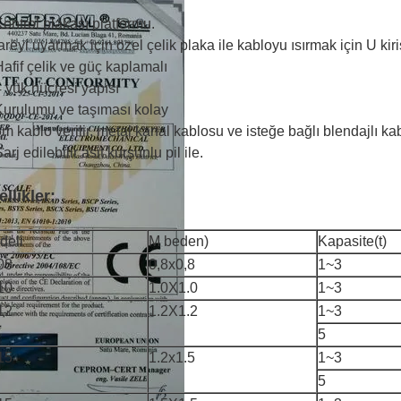
Kontrol plakası platformu.
fareyi uyarmak için özel çelik plaka ile kabloyu ısırmak için U kiriş
Hafif çelik ve güç kaplamalı
4 yük hücresi yapısı
Kurulumu ve taşıması kolay
5m kablo verilir, metal kanal kablosu ve isteğe bağlı blendajlı ka
Şarj edilebilir asit kurşunlu pil ile.
llikler:
deli
M beden)
Kapasite(t)
08
0,8x0,8
1~3
10
1.0X1.0
1~3
12
1.2X1.2
1~3
5
15
1.2x1.5
1~3
5