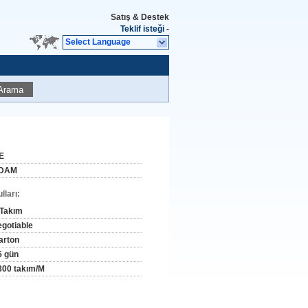
Satış & Destek
Teklif isteği
-
Select Language
Arama
E
DAM
ları:
 Takım
egotiable
arton
5 gün
800 takım/M