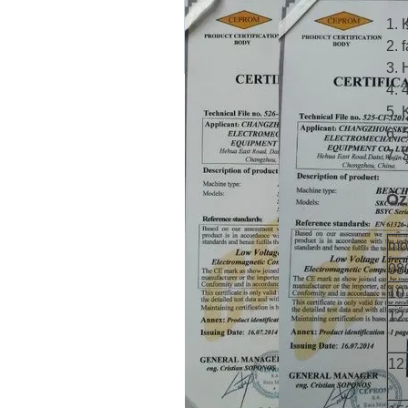
1. 
2. 
3. 
4. 
5. 
6. 
7. 
Öze
mo
08
10
12
12