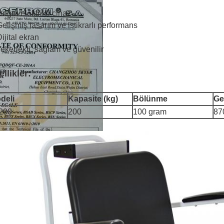
Doğru elektrikli cihaz
Gelişmiş tasarım ve istikrarlı performans
Dijital ekran
Tekerlekli, sağlam ve güvenilir
llikler:
deli
Kapasite (kg)
Bölünme
Ge
200
200
100 gram
87