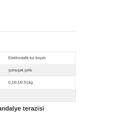
Elektrostatik toz boyalı
yumuşak çelik
0.2/0.5/0.5/1kg
sandalye terazisi