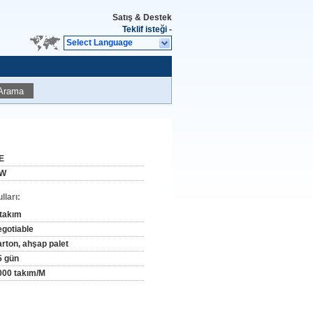
Satış & Destek
Teklif isteği
-
Select Language
Arama
E
W
ları:
 takım
egotiable
arton, ahşap palet
5 gün
000 takım/M