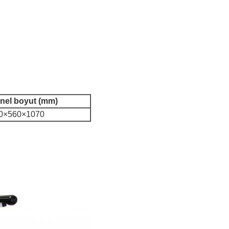
nel boyut (mm)
0×560×1070