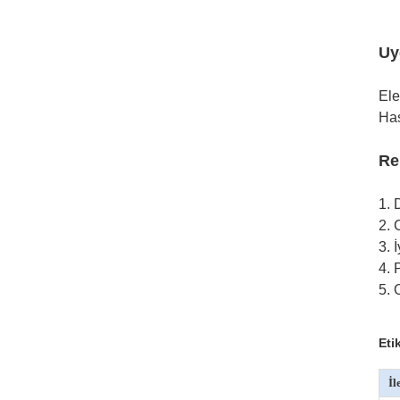
Uy
Ele
Has
Re
1. 
2. 
3. 
4. 
5. 
Eti
İl