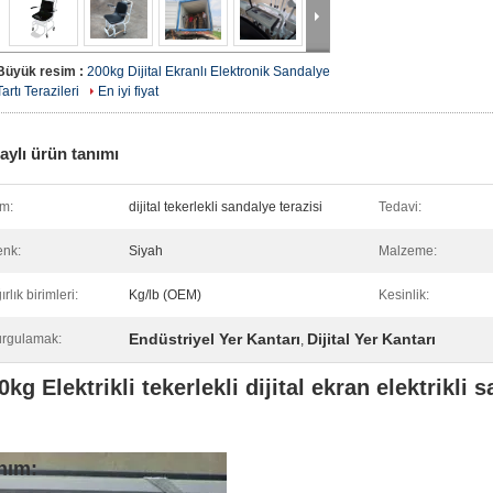
Büyük resim :
200kg Dijital Ekranlı Elektronik Sandalye
Tartı Terazileri
En iyi fiyat
aylı ürün tanımı
im:
dijital tekerlekli sandalye terazisi
Tedavi:
nk:
Siyah
Malzeme:
ırlık birimleri:
Kg/lb (OEM)
Kesinlik:
Endüstriyel Yer Kantarı
Dijital Yer Kantarı
rgulamak:
,
0kg Elektrikli tekerlekli dijital ekran elektrikli 
nım: