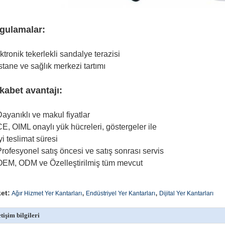
gulamalar:
ktronik tekerlekli sandalye terazisi
tane ve sağlık merkezi tartımı
kabet avantajı:
Dayanıklı ve makul fiyatlar
CE, OIML onaylı yük hücreleri, göstergeler ile
İyi teslimat süresi
Profesyonel satış öncesi ve satış sonrası servis
OEM, ODM ve Özelleştirilmiş tüm mevcut
,
,
ket:
Ağır Hizmet Yer Kantarları
Endüstriyel Yer Kantarları
Dijital Yer Kantarları
etişim bilgileri