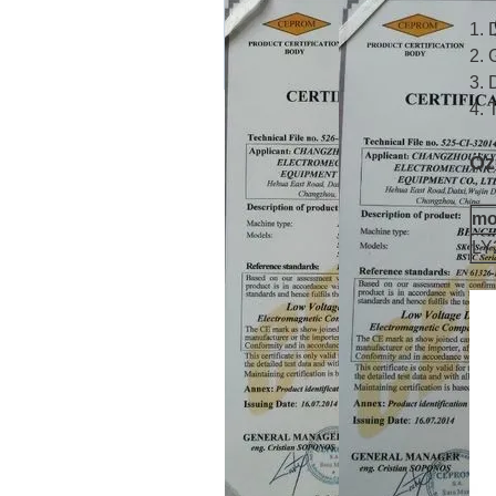
1. 
2. 
3. 
4. 
Öze
mo
LY