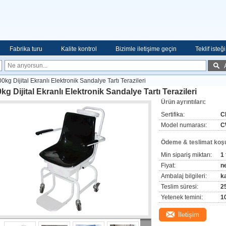
Fabrika turu
Kalite kontrol
Bizimle iletişime geçin
Teklif isteği
0kg Dijital Ekranlı Elektronik Sandalye Tartı Terazileri
kg Dijital Ekranlı Elektronik Sandalye Tartı Terazileri
Ürün ayrıntıları:
Sertifika:
C
Model numarası:
C
Ödeme & teslimat koşul
Min sipariş miktarı:
1
Fiyat:
n
Ambalaj bilgileri:
k
Teslim süresi:
2
Yetenek temini:
1
İletişim