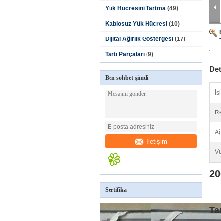
Yük Hücresini Tartma
(49)
Kablosuz Yük Hücresi
(10)
Dijital Ağırlık Göstergesi
(17)
Tartı Parçaları
(9)
Det
Ben sohbet şimdi
İs
Re
Ağ
İletişim
Vu
20
Sertifika
Ta