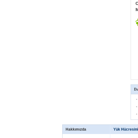
C
M
Da
Hakkımızda
Yük Hücresini