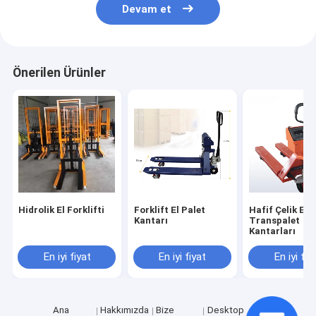
Devam et
Önerilen Ürünler
Hidrolik El Forklifti
Forklift El Palet
Hafif Çelik El
Kantarı
Transpalet
Kantarları
En iyi fiyat
En iyi fiyat
En iyi fiy
Ana
Hakkımızda
Bize
Desktop