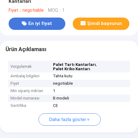
Kantarları
Fiyat：negotiable
MOQ：1
En iyi fiyat
Şimdi başvurun
Ürün Açıklaması
,
Palet Tartı Kantarları
Vurgulamak
Palet Kriko Kantarı
Ambalaj bilgileri
Tahta kutu
Fiyat
negotiable
Min sipariş miktarı
1
Model numarası
B modeli
Sertifika
CE
Daha fazla göster